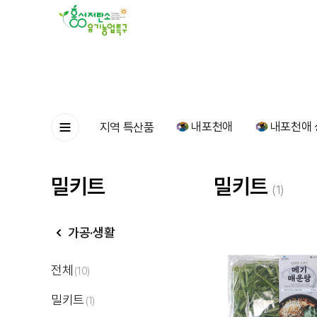
내포천애
내포천애 
지역 특산품
밀키트
밀키트
(1)
가공·생활
전체
(10)
밀키트
(1)