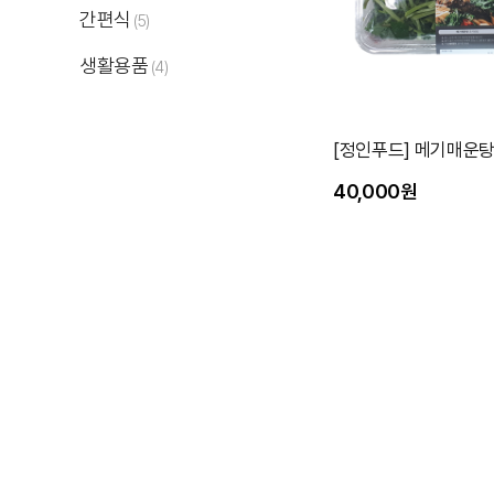
간편식
(5)
생활용품
(4)
[정인푸드] 메기매운탕 
40,000원