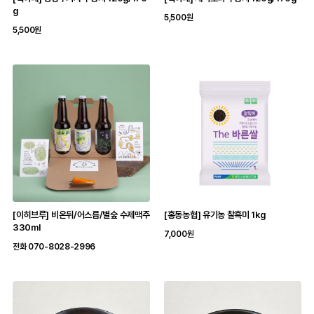
g
5,500원
5,500원
[이히브루] 비온뒤/어스름/별숲 수제맥주
[홍동농협] 유기농 찰흑미 1kg
330ml
7,000원
전화 070-8028-2996