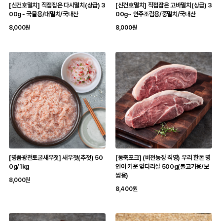
[신건호멸치] 직접잡은 다시멸치(상급) 3
[신건호멸치] 직접잡은 고바멸치(상급) 3
00g~ 국물용/대멸치/국내산
00g~ 안주조림용/중멸치/국내산
8,000원
8,000원
[명품광천토굴새우젓] 새우젓(추젓) 50
[동축포크] (비전농장 직영) 우리 한돈 명
0g/1kg
인이 키운 앞다리살 500g(불고기용/보
쌈용)
8,000원
8,400원