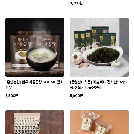
3,300원
[홍성농협] 한우 사골곰탕 600ML 암소
[광천삼대식품] 마늘 미니 김자반10g 5
한우
봉/선물세트 옵션선택
3,900원
5,000원