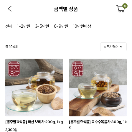
0
금액별 상품
전체
1~2만원
3~5만원
6~9만원
10만원이상
총
194
개
[홍주발효식품] 국산 보리차 200g, 1kg
[홍주발효식품] 옥수수볶음차 300g, 1k
g
3,300원