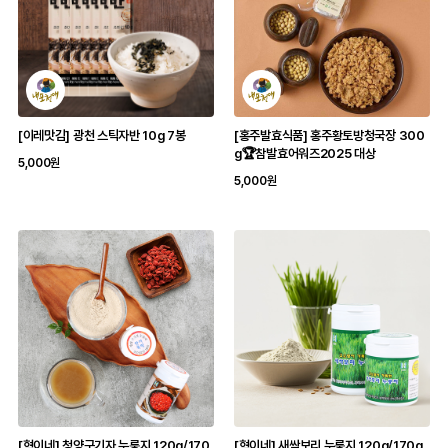
[이레맛김] 광천 스틱자반 10g 7봉
[홍주발효식품] 홍주황토방청국장 300
g🏆참발효어워즈2025 대상
5,000원
5,000원
[혁이네] 청양구기자 누룽지 120g/170
[혁이네] 새싹보리 누룽지 120g/170g