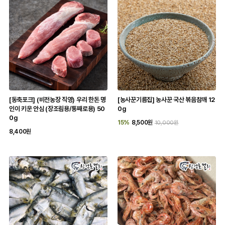
[동축포크] (비전농장 직영) 우리 한돈 명
[농사꾼기름집] 농사꾼 국산 볶음참깨 12
인이 키운 안심 (장조림용/통째로용) 50
0g
0g
15%
8,500원
10,000원
8,400원