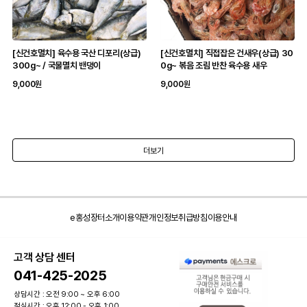
[신건호멸치] 육수용 국산 디포리(상급)
[신건호멸치] 직접잡은 건새우(상급) 30
300g~ / 국물멸치 밴댕이
0g~ 볶음 조림 반찬 육수용 새우
9,000원
9,000원
더보기
e홍성장터소개
이용약관
개인정보취급방침
이용안내
고객 상담 센터
041-425-2025
상담시간 : 오전 9:00 ~ 오후 6:00
점심시간 : 오후 12:00 - 오후 1:00