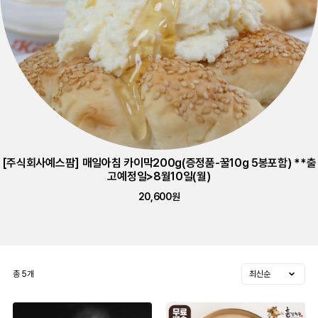
[주식회사예스팜] 매일아침 카이막200g(증정품-꿀10g 5봉포함) **출
고예정일>8월10일(월)
20,600원
총
5
개