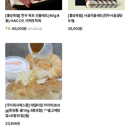
[홍성축협] 한우 육포 선물세트(40g 8
[홍성축협] 사골국물세트(한우사골곰탕
봉) HACCP, 이력추적제
5개)
7%
60,000원
25,000원
64,800원
[주식회사예스팜] 매일아침 카이막200
g(증정품-꿀10g 5봉포함) **출고예정
일>8월10일(월)
20,600원