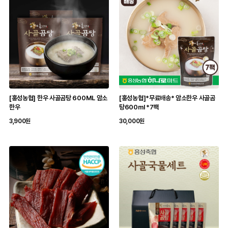
[홍성농협] 한우 사골곰탕 600ML 암소
[홍성농협]*무료배송* 암소한우 사골곰
한우
탕600ml *7팩
3,900원
30,000원