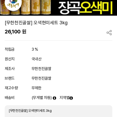
[무한천진골쌀] 오색현미세트 3kg
26,100
원
적립금
3 %
원산지
국내산
제조사
무한천진골쌀
브랜드
무한천진골쌀
재고수량
무제한
배송비
(무게별 차등)
지역별
[무한천진골쌀] 오색현미세트 3kg