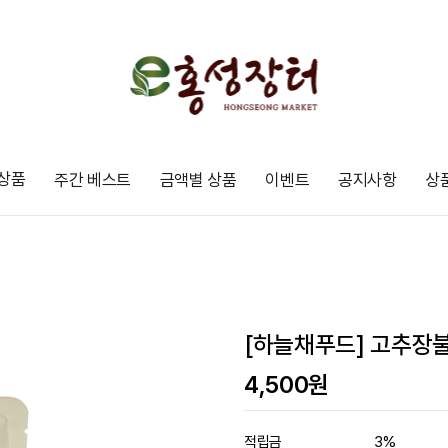
상품
주간 베스트
금액별 상품
이벤트
공지사항
상
[하늘채푸드] 고추장불
4,500
원
적립금
3%