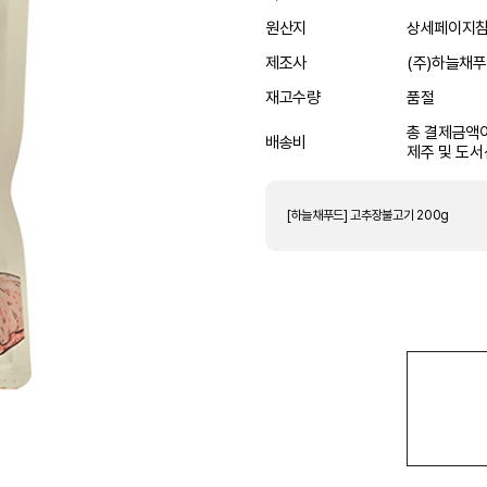
원산지
상세페이지
제조사
(주)하늘채
재고수량
품절
총 결제금액이
배송비
제주 및 도서
[하늘채푸드] 고추장불고기 200g