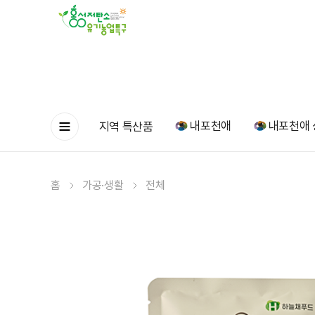
내포천애
내포천애 
지역 특산품
홈
가공·생활
전체