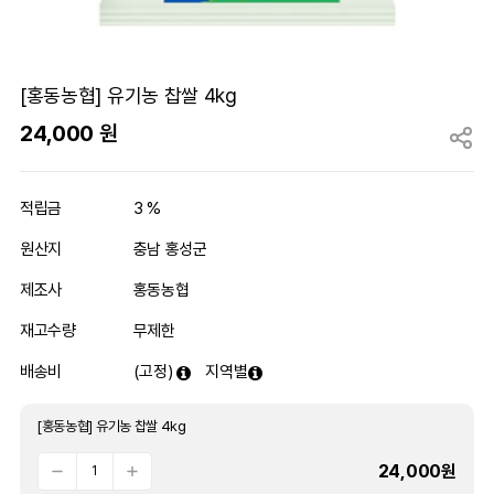
[홍동농협] 유기농 찹쌀 4kg
24,000
원
적립금
3 %
원산지
충남 홍성군
제조사
홍동농협
재고수량
무제한
배송비
(고정)
지역별
[홍동농협] 유기농 찹쌀 4kg
24,000
원