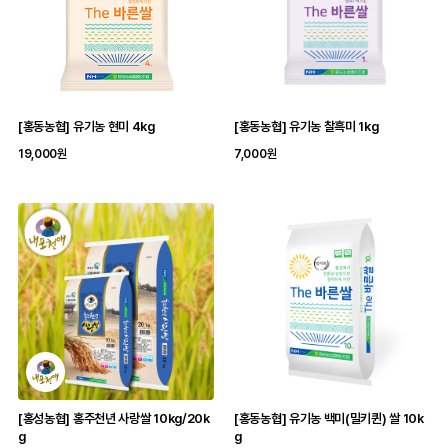
[홍동농협] 유기농 현미 4kg
[홍동농협] 유기농 찰흑미 1kg
19,000원
7,000원
[홍성농협] 홍주천년 사랑쌀 10kg/20k
[홍동농협] 유기농 백미(밀키퀸) 쌀 10k
g
g