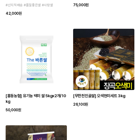
75,000원
#산지직배송 #품질좋은쌀 #사랑쌀
42,000원
[홍동농협] 유기농 백미 쌀 5kgx2개/10
[무한천진골쌀] 오색현미세트 3kg
kg
26,100원
50,000원