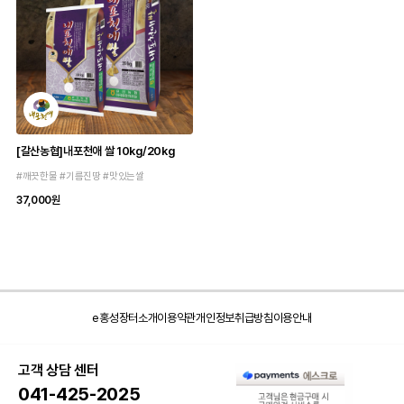
[갈산농협]내포천애 쌀 10kg/20kg
#깨끗한물 #기름진땅 #맛있는쌀
37,000원
e홍성장터소개
이용약관
개인정보취급방침
이용안내
고객 상담 센터
041-425-2025