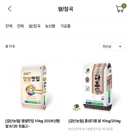
0
쌀/잡곡
전체
전체
쌀/잡곡
농산물
가공품
총
11
개
[갈산농협] 햅쌀맛집 10kg 2026년햅
[갈산농협] 홍성다품 쌀 10kg/20kg
쌀 8/25 첫출고~
#오감만족 #기분좋은식감 #다품쌀