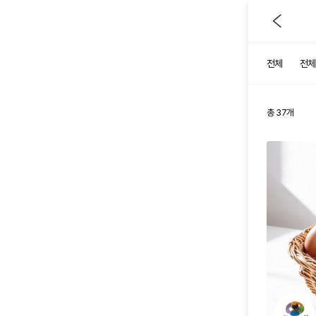
전체
전체
총
37
개