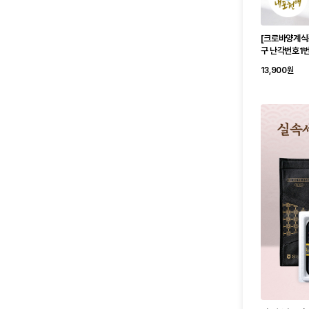
[크로바양계식
구 난각번호1
13,900원