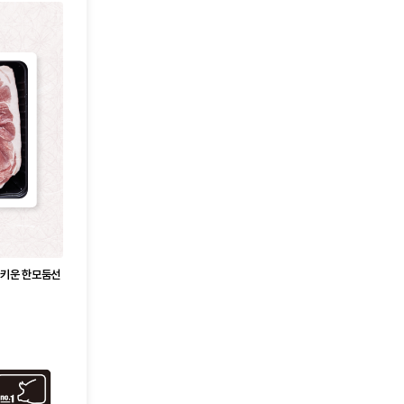
 키운 한모둠선