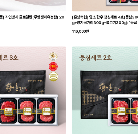
품] 자연방사 클로렐란(무항생제유정란) 20
[홍성축협] 암소 한우 정성세트 4호(등심3
번
g+양지국거리300g+불고기300g) 1등급
116,000원