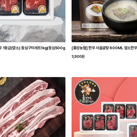
우 1등급(암소) 등심구이세트1kg(등심500g
[홍성농협] 한우 사골곰탕 600ML 암소한
3,900원