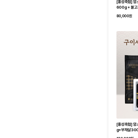
[홍성축협] 암
600g + 불고
80,000원
[홍성축협] 암
g+부채살300