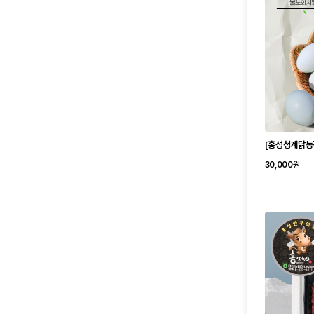
[홍성청계닭농장
30,000원