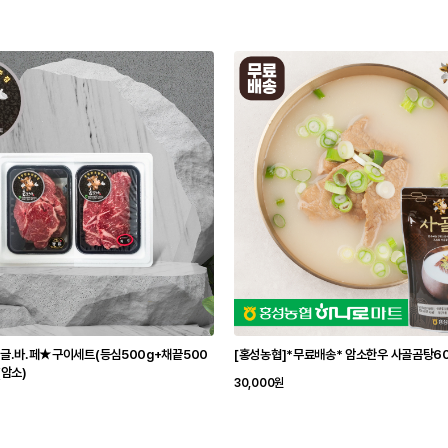
★글.바.페★구이세트(등심500g+채끝500
[홍성농협]*무료배송* 암소한우 사골곰탕60
(암소)
30,000원