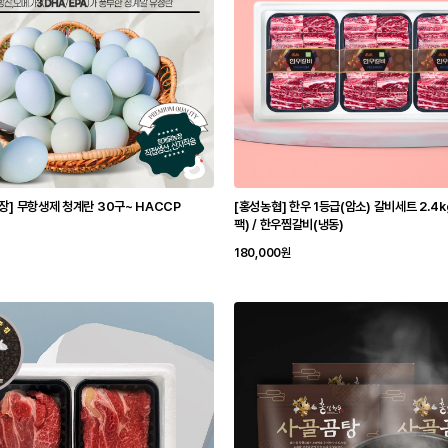
] 무항생제 청계란 30구~ HACCP
[홍성농협] 한우 1등급(암소) 갈비세트 2.4k
팩) / 한우찜갈비(냉동)
180,000원