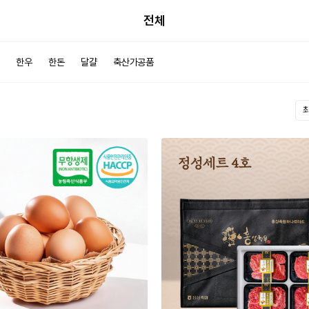
전체
한우
한돈
달걀
축산가공품