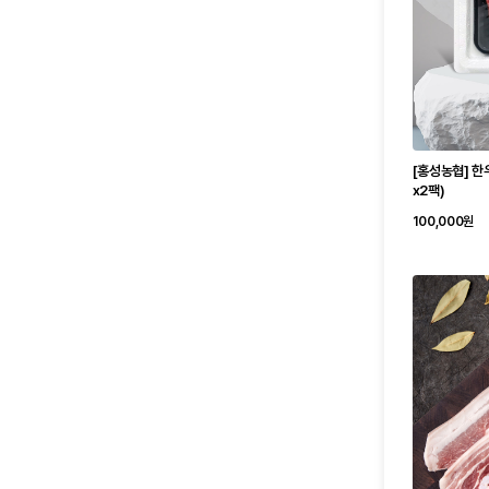
[홍성농협] 한
x2팩)
100,000원