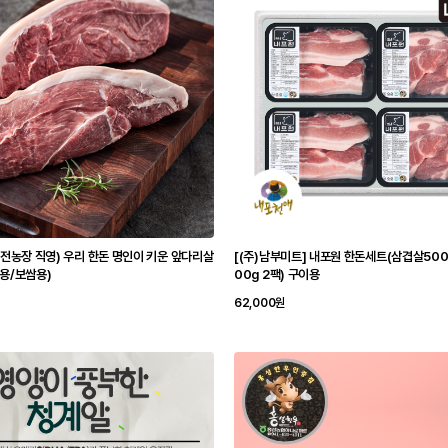
비전농장 직영) 우리 한돈 명인이 키운 앞다리살
[(주)남부미트] 내포원 한돈세트(삼겹살500
용/보쌈용)
00g 2팩) 구이용
62,000원