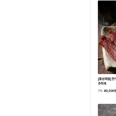
[홍성축협] 한
추적제
7%
60,000