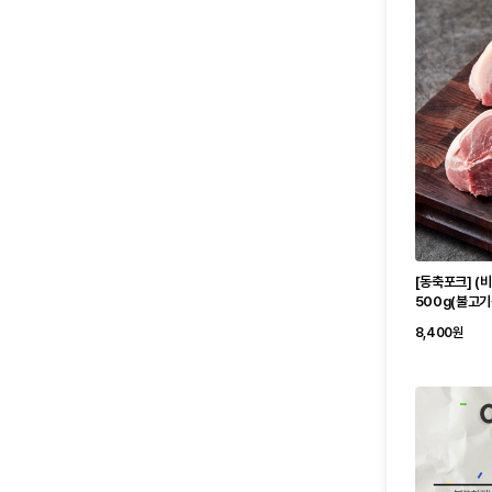
[동축포크] (
500g(불고기
8,400원