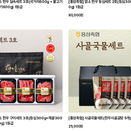
소 한우 실속세트 3호(국거리600g + 불고기
[홍성축협] 암소 한우 등심세트 2호(등심300
기600g) 1등급
0g) 1등급
80,000원
소 한우 구이세트 3호(등심300g+채끝300
[홍성축협] 사골국물세트(한우사골곰탕 5개)
g) 1등급
25,000원