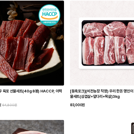
우 육포 선물세트(40g 8봉) HACCP, 이력
[동축포크](비전농장 직영) 우리 한돈 명인이
물세트(삼겹살+앞다리+목살)3kg
원
83,000원
64,800원