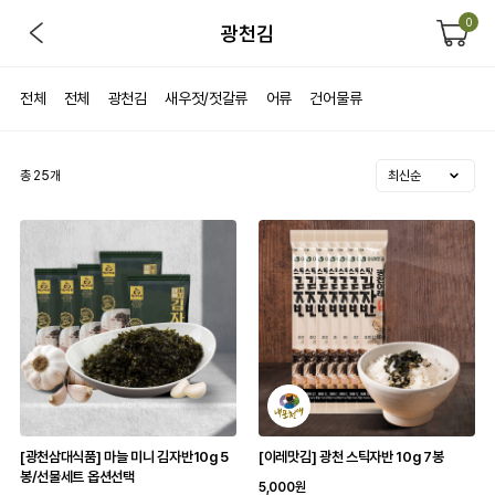
0
광천김
전체
전체
광천김
새우젓/젓갈류
어류
건어물류
총
25
개
[광천삼대식품] 마늘 미니 김자반10g 5
[이레맛김] 광천 스틱자반 10g 7봉
봉/선물세트 옵션선택
5,000원