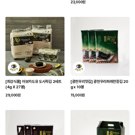
23,000원
[최강식품] 아보카도유 도시락김 2세트
[광천우리맛김] 광천우리파래전장김 20
(4g X 27봉)
g x 10봉
29,000원
15,000원