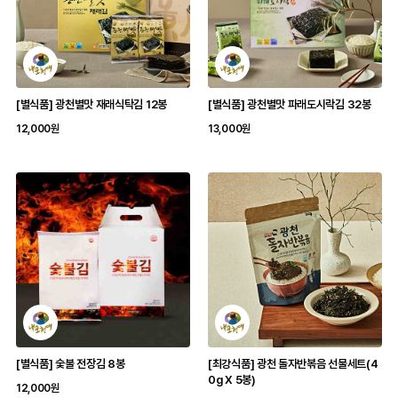
[별식품] 광천별맛 재래식탁김 12봉
[별식품] 광천별맛 파래도시락김 32봉
12,000원
13,000원
[별식품] 숯불 전장김 8봉
[최강식품] 광천 돌자반볶음 선물세트(4
0g X 5봉)
12,000원