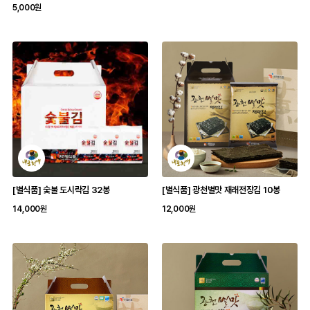
5,000원
[별식품] 숯불 도시락김 32봉
[별식품] 광천별맛 재래전장김 10봉
14,000원
12,000원