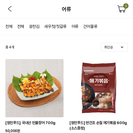
0
어류
전체
전체
광천김
새우젓/젓갈류
어류
건어물류
총
4
개
[정인푸드] 국내산 민물장어 700g
[정인푸드] 반건조 손질 메기볶음 600g
(소스증정)
50,000원