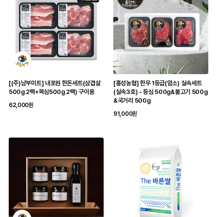
[(주)남부미트] 내포원 한돈세트(삼겹살
[홍성농협] 한우 1등급(암소) 실속세트
500g 2팩+목심500g 2팩) 구이용
(실속3호) - 등심 500g&불고기 500g
&국거리 500g
62,000원
91,000원