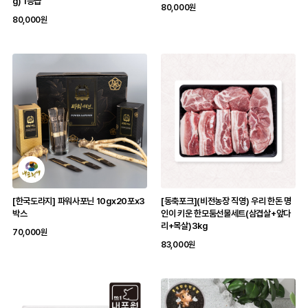
g) 1등급
80,000원
80,000원
[한국도라지] 파워사포닌 10gx20포x3
[동축포크](비전농장 직영) 우리 한돈 명
박스
인이 키운 한모둠선물세트(삼겹살+앞다
리+목살)3kg
70,000원
83,000원