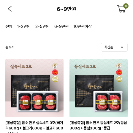
0
6~9만원
전체
1~2만원
3~5만원
6~9만원
10만원이상
총
9
개
[홍성축협] 암소 한우 실속세트 3호(국거
[홍성축협] 암소 한우 등심세트 2호(등심
리600g + 불고기600g + 불고기600
300g + 등심300g) 1등급