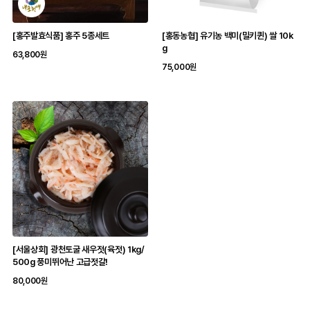
[홍주발효식품] 홍주 5종세트
[홍동농협] 유기농 백미(밀키퀸) 쌀 10k
g
63,800원
75,000원
[서울상회] 광천토굴 새우젓(육젓) 1kg/
500g 풍미뛰어난 고급젓갈!
80,000원