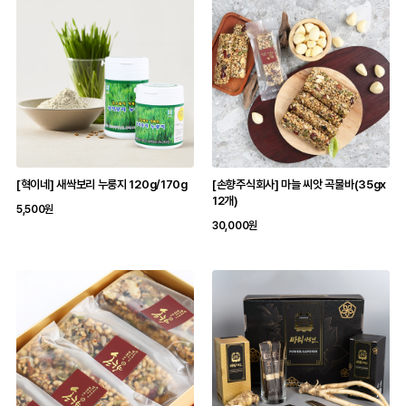
[혁이네] 새싹보리 누룽지 120g/170g
[손향주식회사] 마늘 씨앗 곡물바(35gx
12개)
5,500원
30,000원