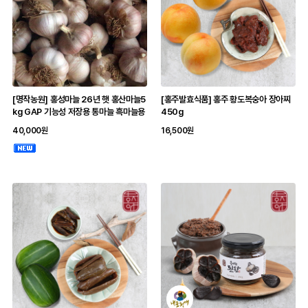
[명작농원] 홍성마늘 26년 햇 홍산마늘5
[홍주발효식품] 홍주 황도복숭아 장아찌
kg GAP 기능성 저장용 통마늘 흑마늘용
450g
40,000원
16,500원