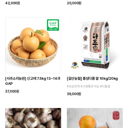
42,000원
20,000원
[사과소리농원] 신고배 7.5kg 13~14과
[갈산농협] 홍성다품 쌀 10kg/20kg
GAP
#오감만족 #기분좋은식감 #다품쌀
37,000원
39,000원