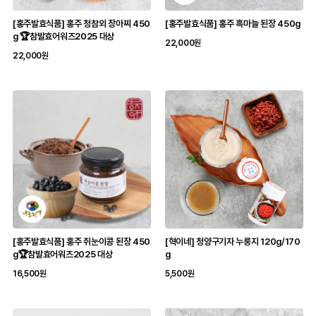
[홍주발효식품] 홍주 청참외 장아찌 450
[홍주발효식품] 홍주 흑마늘 된장 450g
g 🏆참발효어워즈2025 대상
22,000원
22,000원
[홍주발효식품] 홍주 쥐눈이콩 된장 450
[혁이네] 청양구기자 누룽지 120g/170
g🏆참발효어워즈2025 대상
g
16,500원
5,500원