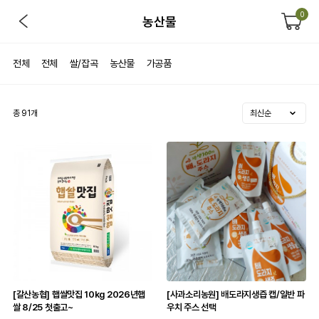
0
농산물
전체
전체
쌀/잡곡
농산물
가공품
총
91
개
[갈산농협] 햅쌀맛집 10kg 2026년햅
[사과소리농원] 배도라지생즙 캡/일반 파
쌀 8/25 첫출고~
우치 주스 선택