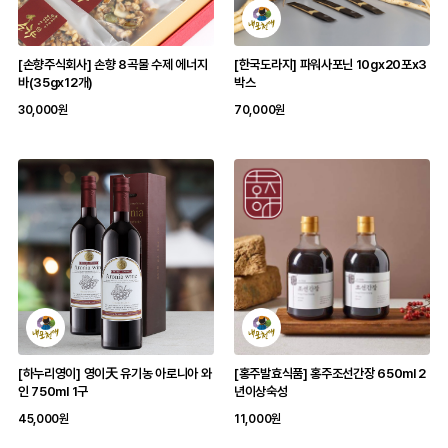
[손향주식회사] 손향 8곡물 수제 에너지
[한국도라지] 파워사포닌 10gx20포x3
바(35gx12개)
박스
30,000원
70,000원
[하누리영이] 영이天 유기농 아로니아 와
[홍주발효식품] 홍주조선간장 650ml 2
인 750ml 1구
년이상숙성
45,000원
11,000원