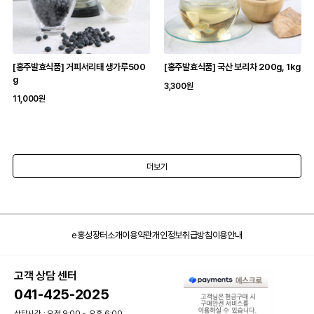
[홍주발효식품] 거피서리태 생가루500
[홍주발효식품] 국산 보리차 200g, 1kg
g
3,300원
11,000원
더보기
e홍성장터소개
이용약관
개인정보취급방침
이용안내
고객 상담 센터
041-425-2025
상담시간 : 오전 9:00 ~ 오후 6:00