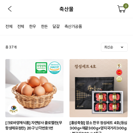
0
축산물
전체
전체
한우
한돈
달걀
축산가공품
총
37
개
[크로바양계식품] 자연방사 클로렐란(무
[홍성축협] 암소 한우 정성세트 4호(등심
항생제유정란) 20구 난각번호1번
300g+채끝300g+양지국거리300g