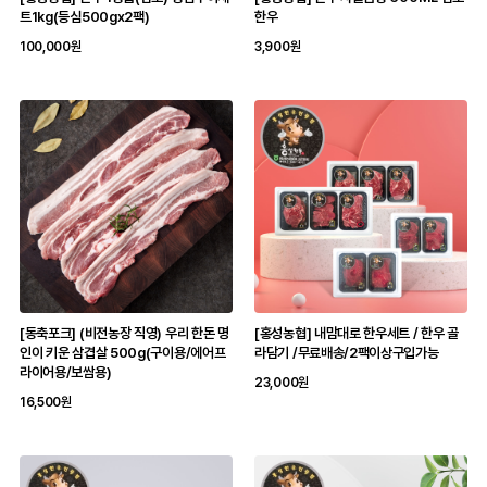
트1kg(등심500gx2팩)
한우
100,000원
3,900원
[동축포크] (비전농장 직영) 우리 한돈 명
[홍성농협] 내맘대로 한우세트 / 한우 골
인이 키운 삼겹살 500g(구이용/에어프
라담기 /무료배송/2팩이상구입가능
라이어용/보쌈용)
23,000원
16,500원