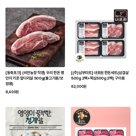
[동축포크] (비전농장 직영) 우리 한돈 명
[(주)남부미트] 내포원 한돈세트(삼겹살
인이 키운 앞다리살 500g(불고기용/보
500g 2팩+목심500g 2팩) 구이용
쌈용)
62,000원
8,400원