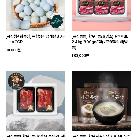
[홍성청계닭농장] 무항생제 청계란 30구
[홍성농협] 한우 1등급(암소) 갈비세트
~ HACCP
2.4kg(800gx3팩) / 한우찜갈비(냉
동)
30,000원
180,000원
[홍성농협] 한우 1등급(암소) 등심구이세
[홍성농협] 한우 사골곰탕 600ML 암소