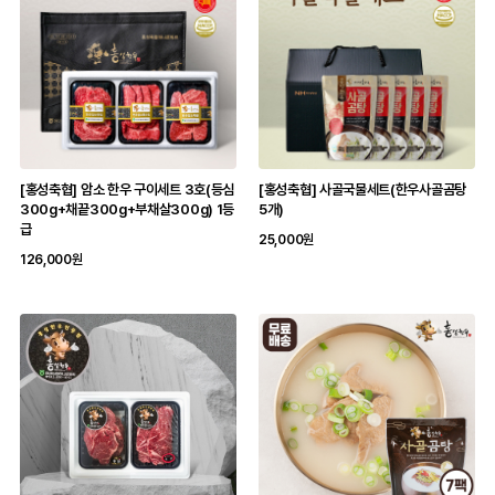
[홍성축협] 암소 한우 구이세트 3호(등심
[홍성축협] 사골국물세트(한우사골곰탕
300g+채끝300g+부채살300g) 1등
5개)
급
25,000원
126,000원