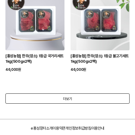
[홍성농협] 한우(암소) 1등급 국거리세트
[홍성농협] 한우(암소) 1등급 불고기세트
1kg(500gx2팩)
1kg(500gx2팩)
46,000원
46,000원
더보기
e홍성장터소개
이용약관
개인정보취급방침
이용안내