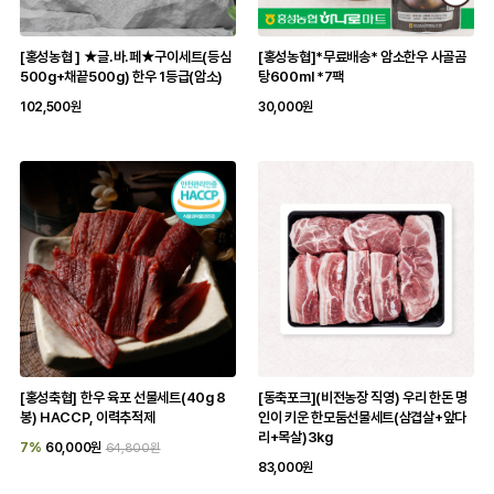
[홍성농협 ] ★글.바.페★구이세트(등심
[홍성농협]*무료배송* 암소한우 사골곰
500g+채끝500g) 한우 1등급(암소)
탕600ml *7팩
102,500원
30,000원
[홍성축협] 한우 육포 선물세트(40g 8
[동축포크](비전농장 직영) 우리 한돈 명
봉) HACCP, 이력추적제
인이 키운 한모둠선물세트(삼겹살+앞다
리+목살)3kg
7%
60,000원
64,800원
83,000원