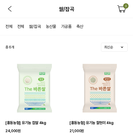
0
쌀/잡곡
전체
전체
쌀/잡곡
농산물
가공품
축산
총
6
개
[홍동농협] 유기농 찹쌀 4kg
[홍동농협] 유기농 찰현미 4kg
24,000원
21,000원