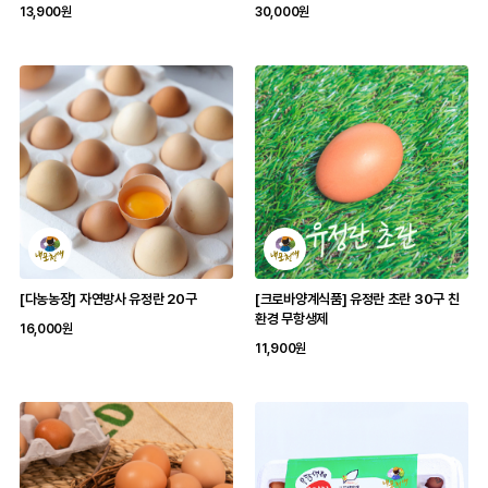
13,900원
30,000원
[다농농장] 자연방사 유정란 20구
[크로바양계식품] 유정란 초란 30구 친
환경 무항생제
16,000원
11,900원