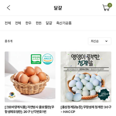
0
달걀
전체
전체
한우
한돈
달걀
축산가공품
총
6
개
[크로바양계식품] 자연방사 클로렐란(무
[홍성청계닭농장] 무항생제 청계란 30구
항생제유정란) 20구 난각번호1번
~ HACCP