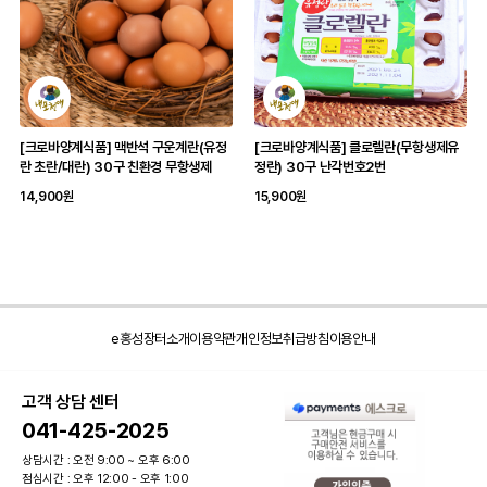
[크로바양계식품] 맥반석 구운계란(유정
[크로바양계식품] 클로렐란(무항생제유
란 초란/대란) 30구 친환경 무항생제
정란) 30구 난각번호2번
14,900원
15,900원
e홍성장터소개
이용약관
개인정보취급방침
이용안내
고객 상담 센터
041-425-2025
상담시간 : 오전 9:00 ~ 오후 6:00
점심시간 : 오후 12:00 - 오후 1:00