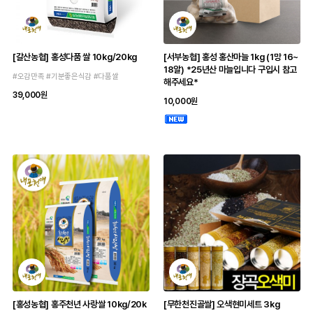
[갈산농협] 홍성다품 쌀 10kg/20kg
[서부농협] 홍성 홍산마늘 1kg (1망 16~
18알) *25년산 마늘입니다 구입시 참고
#오감만족 #기분좋은식감 #다품쌀
해주세요*
39,000원
10,000원
[홍성농협] 홍주천년 사랑쌀 10kg/20k
[무한천진골쌀] 오색현미세트 3kg