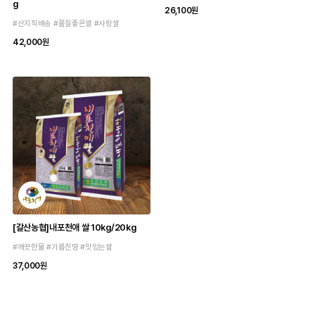
g
26,100원
#산지직배송 #품질좋은쌀 #사랑쌀
42,000원
[갈산농협]내포천애 쌀 10kg/20kg
#깨끗한물 #기름진땅 #맛있는쌀
37,000원