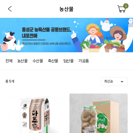
0
농산물
전체
농산물
수산물
축산물
임산물
가공품
총
5
개