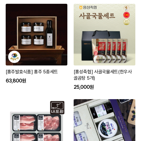
[홍주발효식품] 홍주 5종세트
[홍성축협] 사골국물세트(한우사
골곰탕 5개)
63,800원
25,000원