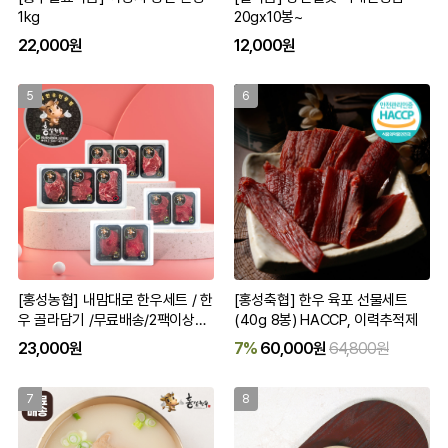
1kg
20gx10봉~
22,000원
12,000원
5
6
[홍성농협] 내맘대로 한우세트 / 한
[홍성축협] 한우 육포 선물세트
우 골라담기 /무료배송/2팩이상구
(40g 8봉) HACCP, 이력추적제
입가능
23,000원
7%
60,000원
64,800원
7
8