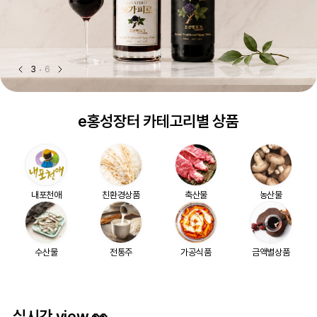
3
6
e홍성장터 카테고리별 상품
내포천애
친환경상품
축산물
농산물
수산물
전통주
가공식품
금액별상품
실시간 view 👀