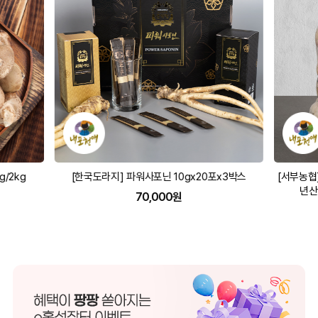
/2kg
[한국도라지] 파워사포닌 10gx20포x3박스
[서부농협]
년산
70,000원