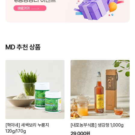
MD 추천 상품
[혁이네] 새싹보리 누룽지
[내포농부식품] 생강청 1,000g
120g/170g
29,000원