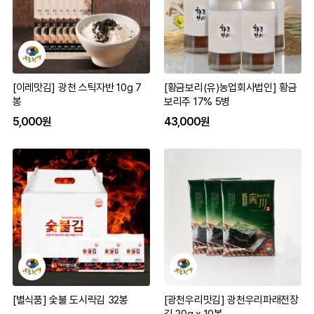
[이레맛김] 광천 스틱자반 10g 7
[황금보리(유)농업회사법인] 황금
봉
보리주 17% 5병
5,000원
43,000원
[별식품] 숯불 도시락김 32봉
[광천우리맛김] 광천우리파래전장