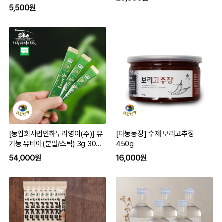
5,500원
[농업회사법인하누리영이(주)] 유
[다농농장] 수제 보리고추장
기농 유비아(분말/스틱) 3g 30봉
450g
유기가공인증
54,000원
16,000원