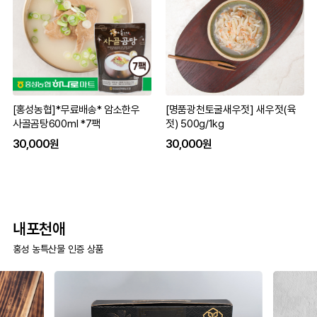
[홍성농협]*무료배송* 암소한우
[명품광천토굴새우젓] 새우젓(육
사골곰탕600ml *7팩
젓) 500g/1kg
30,000원
30,000원
내포천애
홍성 농특산물 인증 상품