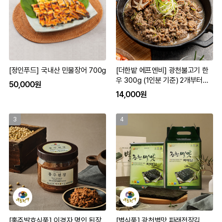
[정인푸드] 국내산 민물장어 700g
[더한밭 에프엔비] 광천불고기 한
우 300g (1인분 기준) 2개부터구
50,000원
입가능
14,000원
3
4
[홍주발효식품] 이경자 명인 된장
[별식품] 광천별맛 파래전장김