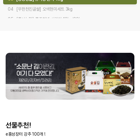
04
[무한천진골쌀] 오색현미세트 3kg
05
[홍성농협] 홍주천년 사랑쌀 10kg/20kg
06
[홍동농협] 유기농 찹쌀 4kg
07
[홍동농협] 유기농 백미 쌀 5kgx2개/10kg
선물추천!
e홍성장터 강추 100개 !