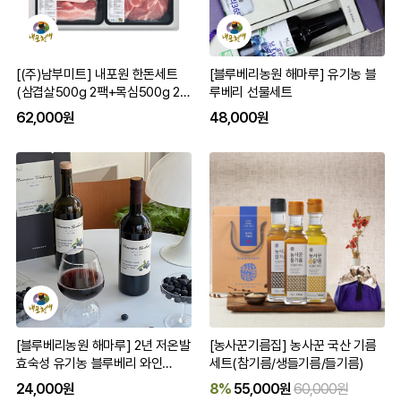
[(주)남부미트] 내포원 한돈세트
[블루베리농원 해마루] 유기농 블
(삼겹살500g 2팩+목심500g 2
루베리 선물세트
팩) 구이용
62,000원
48,000원
[블루베리농원 해마루] 2년 저온발
[농사꾼기름집] 농사꾼 국산 기름
효숙성 유기농 블루베리 와인
세트(참기름/생들기름/들기름)
500ml/750ml 단품/세트
24,000원
8%
55,000원
60,000원