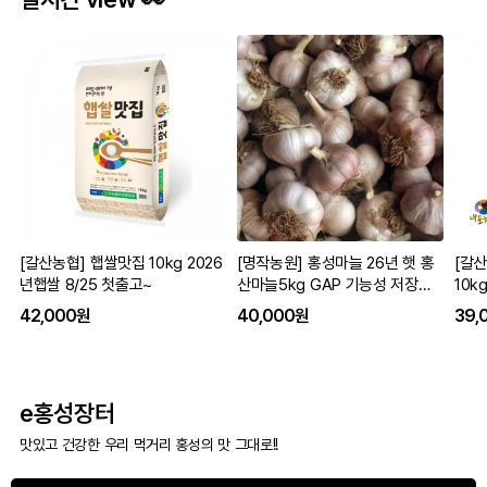
[갈산농협] 햅쌀맛집 10kg 2026
[명작농원] 홍성마늘 26년 햇 홍
[갈
년햅쌀 8/25 첫출고~
산마늘5kg GAP 기능성 저장용
10k
통마늘 흑마늘용
42,000원
40,000원
39,
e홍성장터
맛있고 건강한 우리 먹거리 홍성의 맛 그대로!!