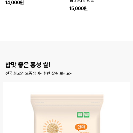
김 20g x 10봉
14,000원
15,000원
밥맛 좋은 홍성 쌀!
전국 최고의 으뜸 명미~ 한번 잡숴 보세요~