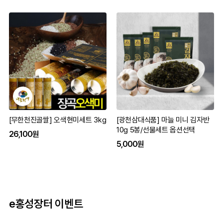
[무한천진골쌀] 오색현미세트 3kg
[광천삼대식품] 마늘 미니 김자반
10g 5봉/선물세트 옵션선택
26,100원
5,000원
e홍성장터 이벤트