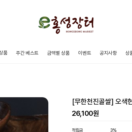
상품
주간 베스트
금액별 상품
이벤트
공지사항
상
[무한천진골쌀] 오색현
26,100
원
적립금
3%