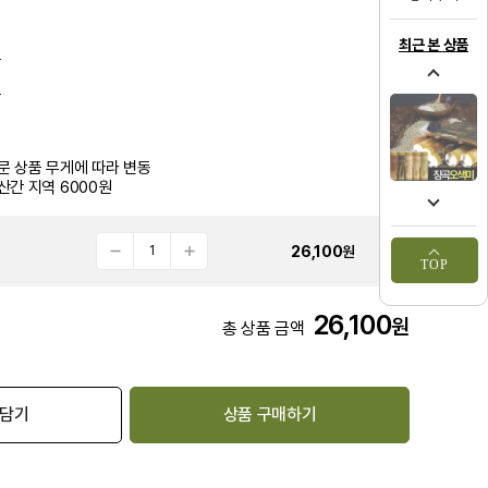
최근 본 상품
쌀
쌀
문 상품 무게에 따라 변동
산간 지역 6000원
26,100
원
TOP
26,100
원
총 상품 금액
 담기
상품 구매하기