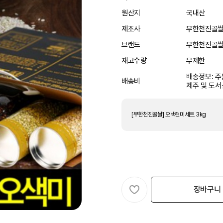
원산지
국내산
제조사
무한천진골
브랜드
무한천진골
재고수량
무제한
배송정보: 주
배송비
제주 및 도서
[무한천진골쌀] 오색현미세트 3kg
장바구니