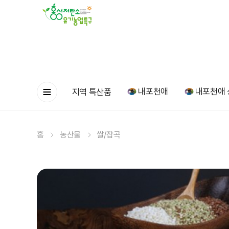
내포천애
내포천애 
지역 특산품
홈
농산물
쌀/잡곡