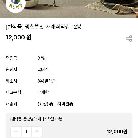
[별식품] 광천별맛 재래식탁김 12봉
12,000
원
적립금
3 %
원산지
국내산
제조사
(주)별식품
재고수량
무제한
배송비
(고정)
지역별
[별식품] 광천별맛 재래식탁김 12봉
12,000
원