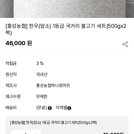
[홍성농협] 한우(암소) 1등급 국거리 불고기 세트(500gx2
팩)
46,000
원
적립금
3 %
원산지
국내산
제조사
홍성농협하나로마트
재고수량
무제한
배송비
(무료)
지역별
[홍성농협] 한우(암소) 1등급 국거리 불고기 세트(500gx2팩)