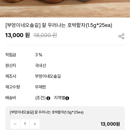
[부엉이네오솔길] 잘 우러나는 호박팥차(1.5g*25ea)
13,000
원
18,000 원
적립금
3 %
원산지
국내산
제조사
부엉이네오솔길
재고수량
무제한
배송비
(조건)
지역별
[부엉이네오솔길] 잘 우러나는 호박팥차(1.5g*25ea)
13,000
원