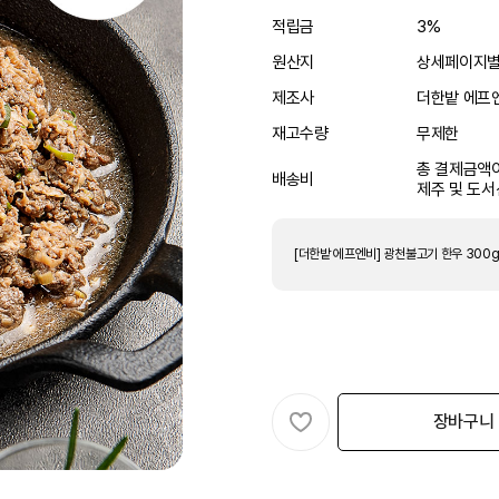
적립금
3%
원산지
상세페이지
제조사
더한밭 에프
재고수량
무제한
총 결제금액이
배송비
제주 및 도서
장바구니