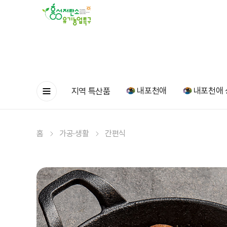
내포천애
내포천애 
지역 특산품
홈
가공·생활
간편식