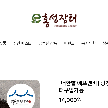
상품
주간 베스트
금액별 상품
이벤트
공지사항
상
[더한밭 에프엔비] 광천
터구입가능
14,000
원