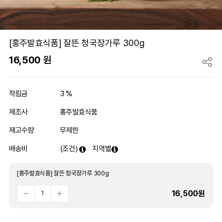
[홍주발효식품] 잘뜬 청국장가루 300g
16,500
원
적립금
3 %
제조사
홍주발효식품
재고수량
무제한
배송비
(조건)
지역별
[홍주발효식품] 잘뜬 청국장가루 300g
16,500
원