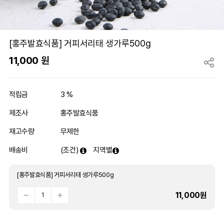
[홍주발효식품] 거피서리태 생가루500g
11,000
원
적립금
3 %
제조사
홍주발효식품
재고수량
무제한
배송비
(조건)
지역별
[홍주발효식품] 거피서리태 생가루500g
11,000
원