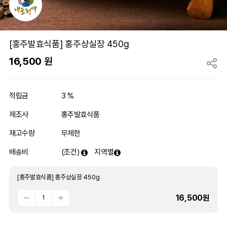
[홍주발효식품] 홍주상실장 450g
16,500
원
적립금
3 %
제조사
홍주발효식품
재고수량
무제한
배송비
(조건)
지역별
[홍주발효식품] 홍주상실장 450g
16,500
원