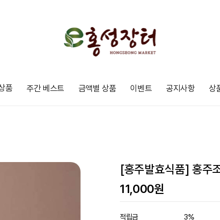
상품
주간 베스트
금액별 상품
이벤트
공지사항
상
[홍주발효식품] 홍주조
11,000
원
적립금
3%