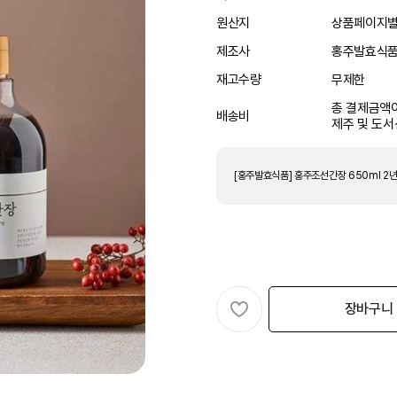
원산지
상품페이지
제조사
홍주발효식
재고수량
무제한
총 결제금액이
배송비
제주 및 도서
[홍주발효식품] 홍주조선간장 650ml 2
장바구니