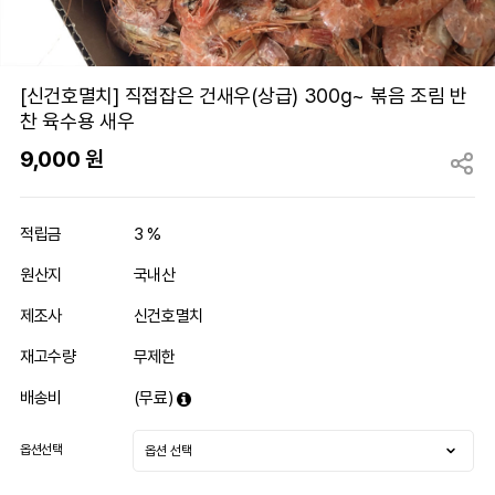
[신건호멸치] 직접잡은 건새우(상급) 300g~ 볶음 조림 반
찬 육수용 새우
9,000
원
적립금
3 %
원산지
국내산
제조사
신건호멸치
재고수량
무제한
배송비
(무료)
옵션선택