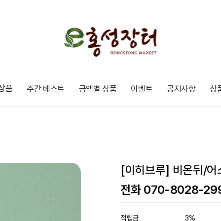
상품
주간 베스트
금액별 상품
이벤트
공지사항
상
[이히브루] 비온뒤/어
전화 070-8028-29
적립금
3%