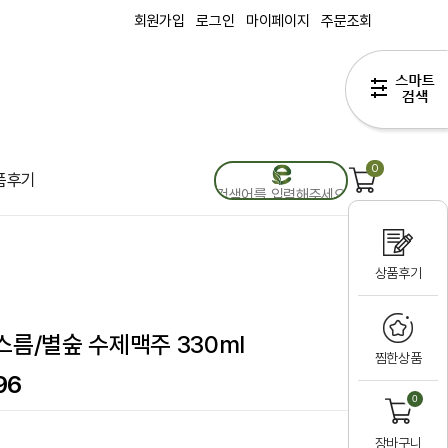
회원가입
로그인
마이페이지
주문조회
0
품후기
상품후기
스름/별숲 수제맥주 330ml
찜한상품
96
0
장바구니