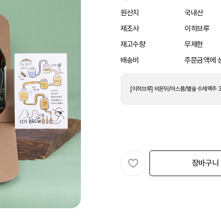
원산지
국내산
제조사
이히브루
재고수량
무제한
배송비
주문금액에 
[이히브루] 비온뒤/어스름/별숲 수제맥주 3
장바구니