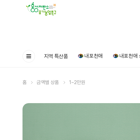
내포천애
내포천애 
지역 특산품
홈
금액별 상품
1~2만원