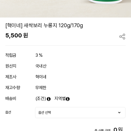
[혁이네] 새싹보리 누룽지 120g/170g
5,500
원
적립금
3 %
원산지
국내산
제조사
혁이네
재고수량
무제한
배송비
(조건)
지역별
옵션
0
원
총 상품 금액