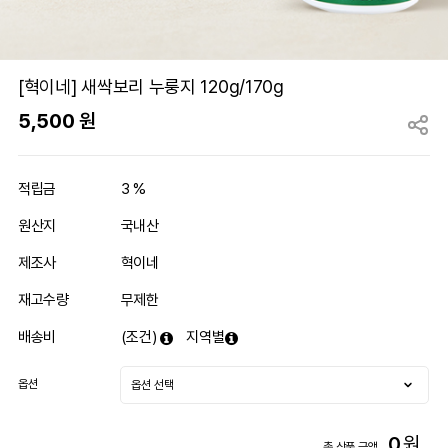
[혁이네] 새싹보리 누룽지 120g/170g
5,500
원
적립금
3 %
원산지
국내산
제조사
혁이네
재고수량
무제한
배송비
(조건)
지역별
옵션
0
원
총 상품 금액