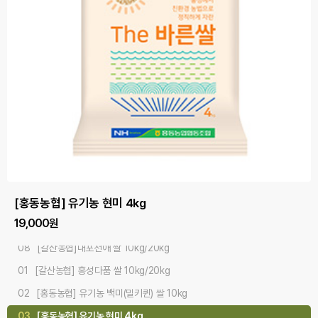
#오감만족 #기분좋은식감 #다품쌀
#산지직배송 #품질좋은쌀 #사랑쌀
#깨끗한물 #기름진땅 #맛있는쌀
[홍동농협] 유기농 백미(밀키퀸) 쌀 10kg
[홍동농협] 유기농 현미 4kg
[무한천진골쌀] 오색현미세트 3kg
[홍동농협] 유기농 찹쌀 4kg
[홍동농협] 유기농 백미 쌀 5kgx2개/10kg
[갈산농협] 홍성다품 쌀 10kg/20kg
[홍성농협] 홍주천년 사랑쌀 10kg/20kg
[갈산농협]내포천애 쌀 10kg/20kg
75,000원
19,000원
26,100원
24,000원
50,000원
39,000원
42,000원
37,000원
08
[갈산농협]내포천애 쌀 10kg/20kg
01
[갈산농협] 홍성다품 쌀 10kg/20kg
02
[홍동농협] 유기농 백미(밀키퀸) 쌀 10kg
03
[홍동농협] 유기농 현미 4kg