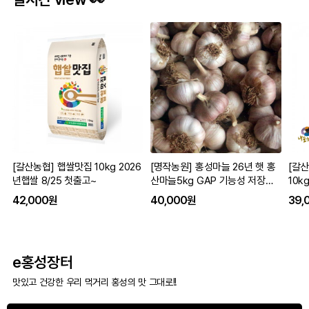
[갈산농협] 햅쌀맛집 10kg 2026
[명작농원] 홍성마늘 26년 햇 홍
[갈
년햅쌀 8/25 첫출고~
산마늘5kg GAP 기능성 저장용
10k
통마늘 흑마늘용
42,000원
40,000원
39,
e홍성장터
맛있고 건강한 우리 먹거리 홍성의 맛 그대로!!