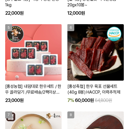
1kg
20gx10봉~
22,000원
12,000원
5
6
[홍성농협] 내맘대로 한우세트 / 한
[홍성축협] 한우 육포 선물세트
우 골라담기 /무료배송/2팩이상구
(40g 8봉) HACCP, 이력추적제
입가능
23,000원
7%
60,000원
64,800원
7
8