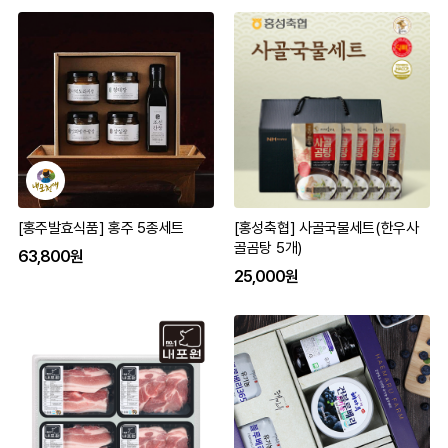
[홍주발효식품] 홍주 5종세트
[홍성축협] 사골국물세트(한우사
골곰탕 5개)
63,800원
25,000원