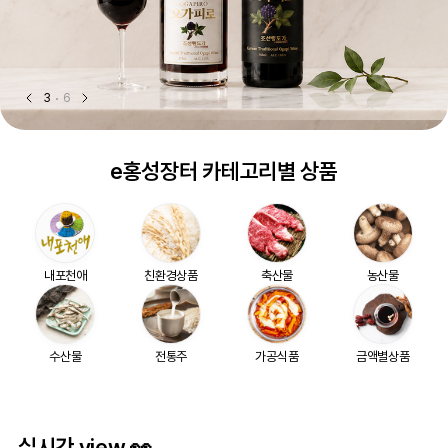
3
6
e홍성장터 카테고리별 상품
내포천애
친환경상품
축산물
농산물
수산물
전통주
가공식품
금액별상품
실시간 view 👀