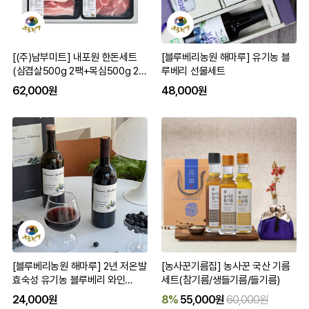
[(주)남부미트] 내포원 한돈세트
[블루베리농원 해마루] 유기농 블
(삼겹살500g 2팩+목심500g 2
루베리 선물세트
팩) 구이용
62,000원
48,000원
[블루베리농원 해마루] 2년 저온발
[농사꾼기름집] 농사꾼 국산 기름
효숙성 유기농 블루베리 와인
세트(참기름/생들기름/들기름)
500ml/750ml 단품/세트
24,000원
8%
55,000원
60,000원