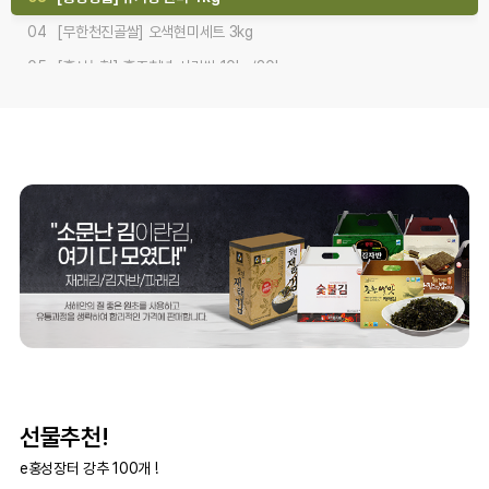
04
[무한천진골쌀] 오색현미세트 3kg
05
[홍성농협] 홍주천년 사랑쌀 10kg/20kg
06
[홍동농협] 유기농 찹쌀 4kg
07
[홍동농협] 유기농 백미 쌀 5kgx2개/10kg
선물추천!
e홍성장터 강추 100개 !