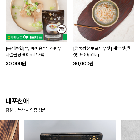
[홍성농협]*무료배송* 암소한우
[명품광천토굴새우젓] 새우젓(육
사골곰탕600ml *7팩
젓) 500g/1kg
30,000원
30,000원
내포천애
홍성 농특산물 인증 상품