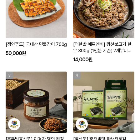
[정인푸드] 국내산 민물장어 700g
[더한밭 에프엔비] 광천불고기 한
우 300g (1인분 기준) 2개부터구
50,000원
입가능
14,000원
3
4
[홍주발효식품] 이경자 명인 된장
[별식품] 광천별맛 파래전장김