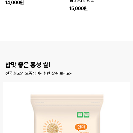
김 20g x 10봉
14,000원
15,000원
밥맛 좋은 홍성 쌀!
전국 최고의 으뜸 명미~ 한번 잡숴 보세요~