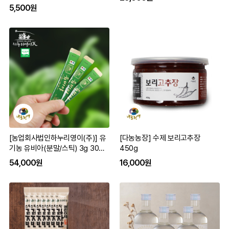
5,500원
[농업회사법인하누리영이(주)] 유
[다농농장] 수제 보리고추장
기농 유비아(분말/스틱) 3g 30봉
450g
유기가공인증
54,000원
16,000원