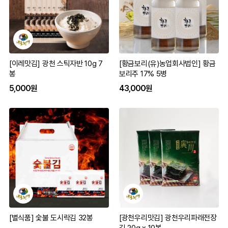
[이레맛김] 광천 스틱자반 10g 7
[황금보리(유)농업회사법인] 황금
봉
보리주 17% 5병
5,000원
43,000원
[별식품] 숯불 도시락김 32봉
[광천우리맛김] 광천우리파래전장