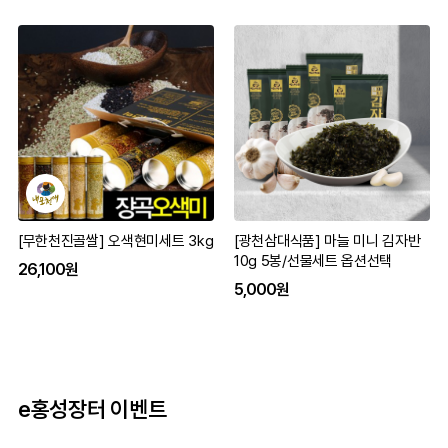
[무한천진골쌀] 오색현미세트 3kg
[광천삼대식품] 마늘 미니 김자반
10g 5봉/선물세트 옵션선택
26,100원
5,000원
e홍성장터 이벤트