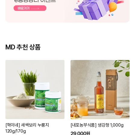
MD 추천 상품
[혁이네] 새싹보리 누룽지
[내포농부식품] 생강청 1,000g
120g/170g
29,000원