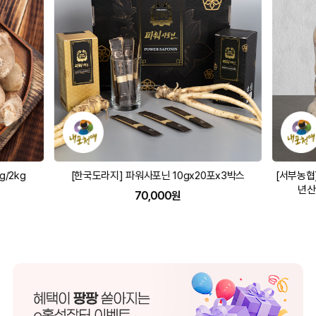
/2kg
[한국도라지] 파워사포닌 10gx20포x3박스
[서부농협]
년산
70,000원