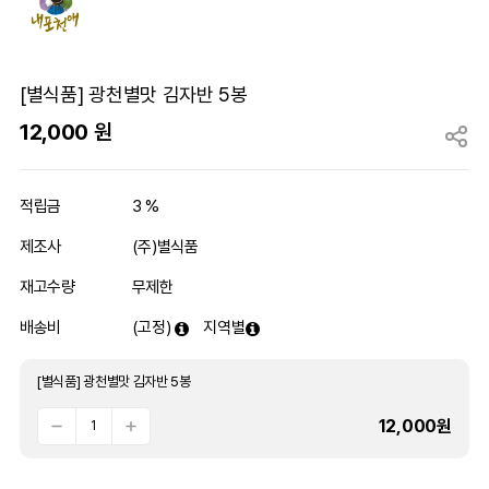
[별식품] 광천별맛 김자반 5봉
12,000
원
적립금
3 %
제조사
(주)별식품
재고수량
무제한
배송비
(고정)
지역별
[별식품] 광천별맛 김자반 5봉
12,000
원