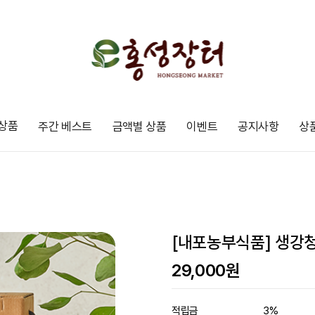
상품
주간 베스트
금액별 상품
이벤트
공지사항
상
[내포농부식품] 생강청 
29,000
원
적립금
3%