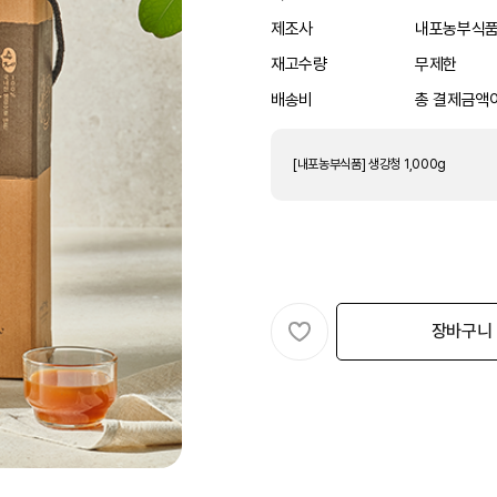
제조사
내포농부식
재고수량
무제한
배송비
총 결제금액이
[내포농부식품] 생강청 1,000g
장바구니