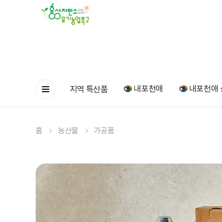
내포천애
내포천애 
지역 특산품
홈
농산물
가공품