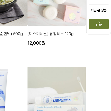
최근 본 상품
TOP
순한맛) 500g
[미스미네랄] 유황비누 120g
12,000원