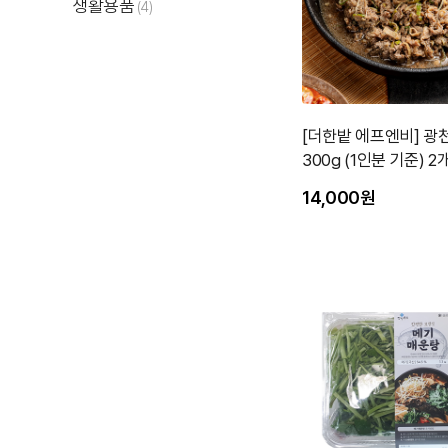
생활용품
(4)
[더한밭 에프엔비] 광
300g (1인분 기준)
능
14,000원