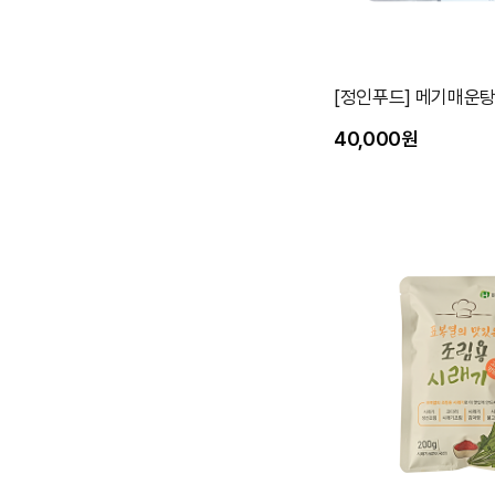
[정인푸드] 메기매운탕 
40,000원