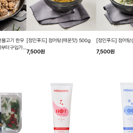
천불고기 한우
[정인푸드] 점어탕(매운맛) 500g
[정인푸드] 점어탕(
 2개부터구입가
7,500원
7,500원