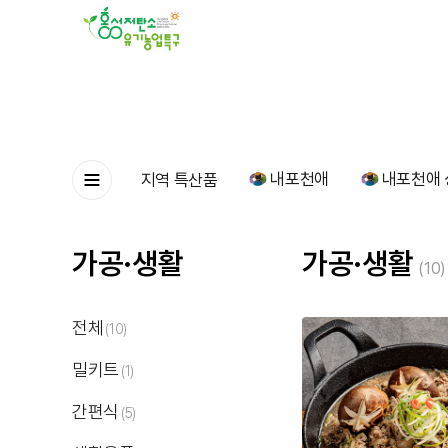
내포천애
내포천애 
지역 특산품
가공·생활
가공·생활
(10)
전체
(10)
밀키트
(1)
간편식
(5)