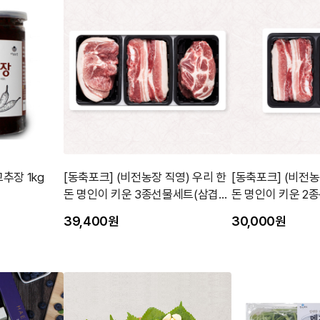
추장 1kg
[동축포크] (비전농장 직영) 우리 한
[동축포크] (비전농
돈 명인이 키운 3종선물세트(삼겹살
돈 명인이 키운 2
+앞다리+목살)
500g+목살500g)
39,400원
30,000원