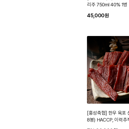
리주 750ml 40% 1병
45,000원
[홍성축협] 한우 육포 
8봉) HACCP, 이력