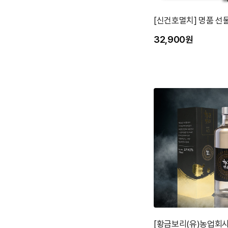
[신건호멸치] 명품 선
32,900원
[황금보리(유)농업회