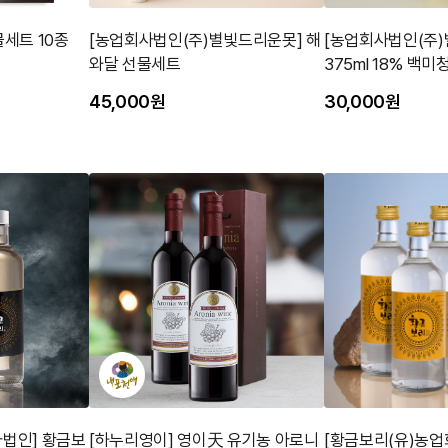
물세트 10종
[농업회사법인(주)별빛드리운못] 해
[농업회사법인(주)
와달 선물세트
375ml 18% 백미
45,000원
30,000원
사법인] 황금보
[하누리영이] 영이天 유기농 아로니
[황금보리(유)농업