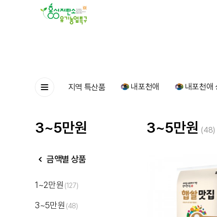
내포천애
내포천애 
지역 특산품
3~5만원
3~5만원
(48)
금액별 상품
1~2만원
(127)
3~5만원
(48)