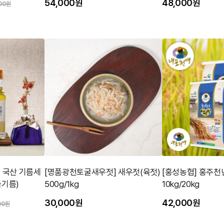
54,000원
48,000원
00원
 국산 기름세
[명품광천토굴새우젓] 새우젓(육젓)
[홍성농협] 홍주천
들기름)
500g/1kg
10kg/20kg
30,000원
42,000원
00원