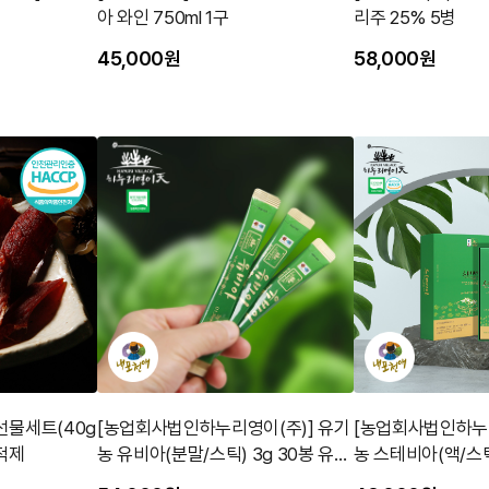
아 와인 750ml 1구
리주 25% 5병
45,000원
58,000원
선물세트(40g
[농업회사법인하누리영이(주)] 유기
[농업회사법인하누리
추적제
농 유비아(분말/스틱) 3g 30봉 유기
농 스테비아(액/스틱)
가공인증
기가공인증