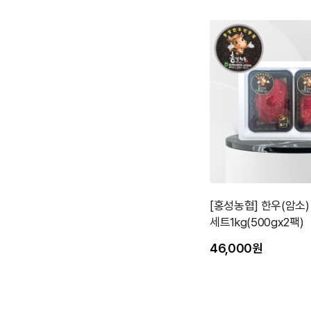
[홍성농협] 한우(암소)
세트1kg(500gx2팩)
46,000원