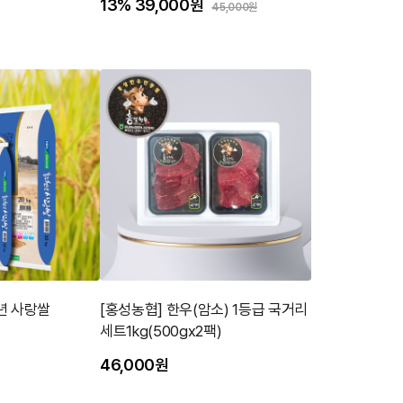
13%
39,000원
45,000원
년 사랑쌀
[홍성농협] 한우(암소) 1등급 국거리
세트1kg(500gx2팩)
46,000원