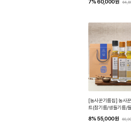
7%
60,000원
64,8
[농사꾼기름집] 농사꾼
트(참기름/생들기름/
8%
55,000원
60,0