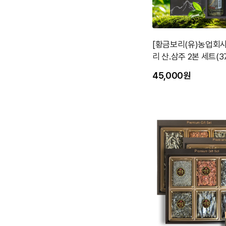
[황금보리(유)농업회
리 산.삼주 2본 세트(37
45,000원