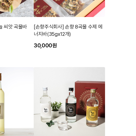
늘 씨앗 곡물바
[손향주식회사] 손향 8곡물 수제 에
너지바(35gx12개)
30,000원