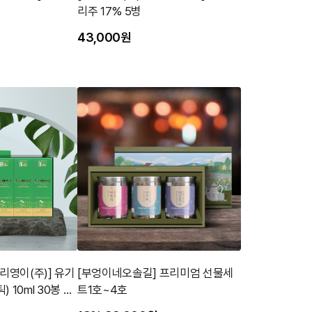
리주 17% 5병
43,000원
영이(주)] 유기
[부엉이네오솔길] 프리미엄 선물세
 10ml 30봉 유
트1호~4호