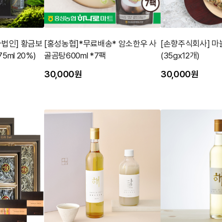
사법인] 황금보
[홍성농협]*무료배송* 암소한우 사
[손향주식회사] 마
5ml 20%)
골곰탕600ml *7팩
(35gx12개)
30,000원
30,000원