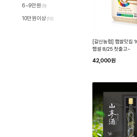
6~9만원
(9)
10만원이상
(10)
[갈산농협] 햅쌀맛집 10
햅쌀 8/25 첫출고~
42,000원