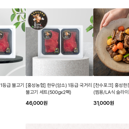
 1등급 불고기
[홍성농협] 한우(암소) 1등급 국거리
[천수포크] 홍성한
불고기 세트(500gx2팩)
(찜용/LA식 슬라이스
46,000원
31,000원