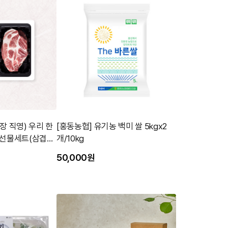
장 직영) 우리 한
[홍동농협] 유기농 백미 쌀 5kgx2
종선물세트(삼겹살
개/10kg
50,000원