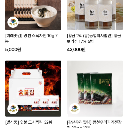
[이레맛김] 광천 스틱자반 10g 7
[황금보리(유)농업회사법인] 황금
봉
보리주 17% 5병
5,000원
43,000원
[별식품] 숯불 도시락김 32봉
[광천우리맛김] 광천우리파래전장