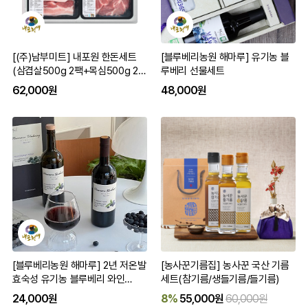
[(주)남부미트] 내포원 한돈세트
[블루베리농원 해마루] 유기농 블
(삼겹살500g 2팩+목심500g 2
루베리 선물세트
팩) 구이용
62,000원
48,000원
[블루베리농원 해마루] 2년 저온발
[농사꾼기름집] 농사꾼 국산 기름
효숙성 유기농 블루베리 와인
세트(참기름/생들기름/들기름)
500ml/750ml 단품/세트
24,000원
8%
55,000원
60,000원