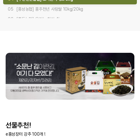
05
[홍성농협] 홍주천년 사랑쌀 10kg/20kg
06
[홍동농협] 유기농 찹쌀 4kg
07
[홍동농협] 유기농 백미 쌀 5kgx2개/10kg
08
[갈산농협]내포천애 쌀 10kg/20kg
선물추천!
e홍성장터 강추 100개 !