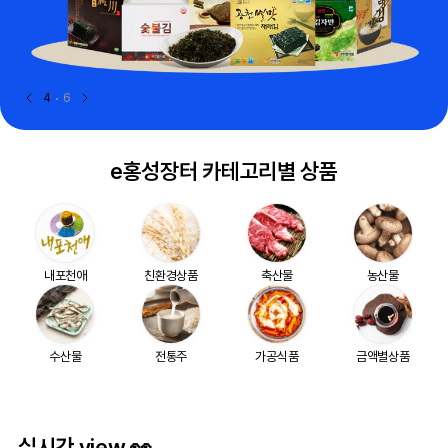
4
6
e홍성장터 카테고리별 상품
내포천애
친환경상품
축산물
농산물
수산물
전통주
가공식품
금액별상품
실시간 view 👀