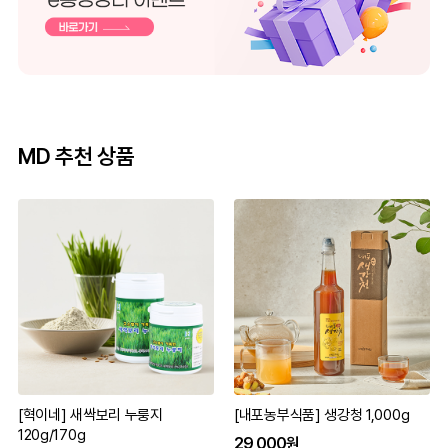
MD 추천 상품
[혁이네] 새싹보리 누룽지
[내포농부식품] 생강청 1,000g
120g/170g
29,000원