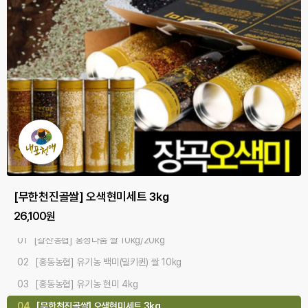
#오감만족 #기분좋은식감 #다품쌀
#산지직배송 #품질좋은쌀 #사랑쌀
#깨끗한물 #기름진땅 #맛있는쌀
[홍동농협] 유기농 백미(밀키퀸) 쌀 10kg
[홍동농협] 유기농 현미 4kg
[무한천진골쌀] 오색현미세트 3kg
[홍동농협] 유기농 찹쌀 4kg
[홍동농협] 유기농 백미 쌀 5kgx2개/10kg
[갈산농협] 홍성다품 쌀 10kg/20kg
[홍성농협] 홍주천년 사랑쌀 10kg/20kg
[갈산농협]내포천애 쌀 10kg/20kg
75,000원
19,000원
26,100원
24,000원
50,000원
39,000원
42,000원
37,000원
01
[갈산농협] 홍성다품 쌀 10kg/20kg
02
[홍동농협] 유기농 백미(밀키퀸) 쌀 10kg
03
[홍동농협] 유기농 현미 4kg
04
[무한천진골쌀] 오색현미세트 3kg