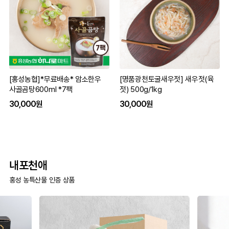
[홍성농협]*무료배송* 암소한우
[명품광천토굴새우젓] 새우젓(육
사골곰탕600ml *7팩
젓) 500g/1kg
30,000원
30,000원
내포천애
홍성 농특산물 인증 상품