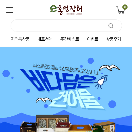
0
지역특산품
내포천애
주간베스트
이벤트
상품후기