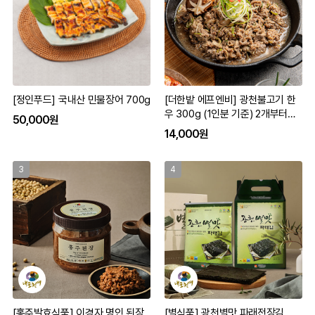
[정인푸드] 국내산 민물장어 700g
[더한밭 에프엔비] 광천불고기 한
우 300g (1인분 기준) 2개부터구
50,000원
입가능
14,000원
3
4
[홍주발효식품] 이경자 명인 된장
[별식품] 광천별맛 파래전장김