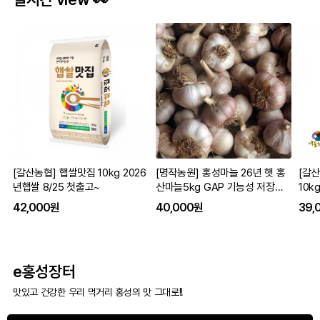
[갈산농협] 햅쌀맛집 10kg 2026
[명작농원] 홍성마늘 26년 햇 홍
[갈
년햅쌀 8/25 첫출고~
산마늘5kg GAP 기능성 저장용
10k
통마늘 흑마늘용
42,000원
40,000원
39,
e홍성장터
맛있고 건강한 우리 먹거리 홍성의 맛 그대로!!