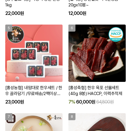
1kg
20gx10봉~
22,000원
12,000원
5
6
[홍성농협] 내맘대로 한우세트 / 한
[홍성축협] 한우 육포 선물세트
우 골라담기 /무료배송/2팩이상구
(40g 8봉) HACCP, 이력추적제
입가능
23,000원
7%
60,000원
64,800원
7
8