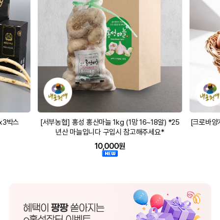
x3박스
[서부농협] 홍성 홍산마늘 1kg (1망 16~18알) *25
[크로바양
년산 마늘입니다 구입시 참고해주세요*
10,000원