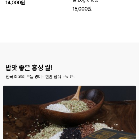
김 20g x 10봉
14,000원
15,000원
밥맛 좋은 홍성 쌀!
전국 최고의 으뜸 명미~ 한번 잡숴 보세요~