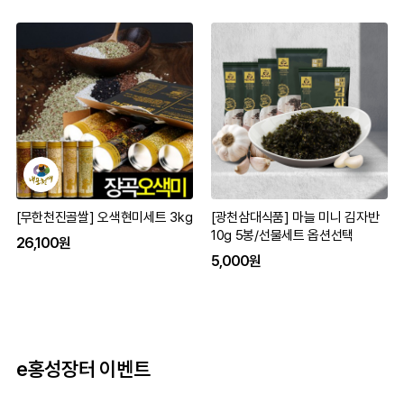
[무한천진골쌀] 오색현미세트 3kg
[광천삼대식품] 마늘 미니 김자반
10g 5봉/선물세트 옵션선택
26,100원
5,000원
e홍성장터 이벤트