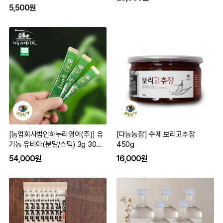
5,500원
[농업회사법인하누리영이(주)] 유
[다농농장] 수제 보리고추장
기농 유비아(분말/스틱) 3g 30봉
450g
유기가공인증
54,000원
16,000원