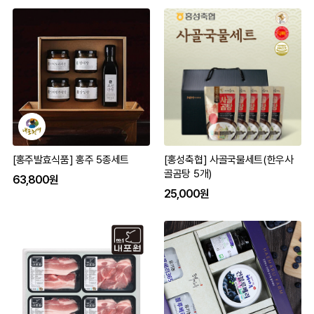
[홍주발효식품] 홍주 5종세트
[홍성축협] 사골국물세트(한우사
골곰탕 5개)
63,800원
25,000원