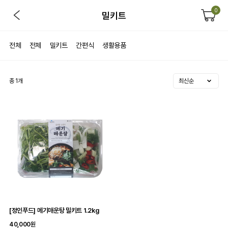
0
밀키트
전체
전체
밀키트
간편식
생활용품
총
1
개
[정인푸드] 메기매운탕 밀키트 1.2kg
40,000원