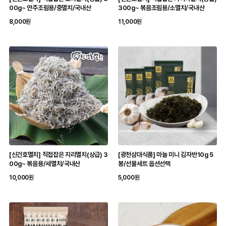
00g~ 안주조림용/중멸치/국내산
300g~ 볶음조림용/소멸치/국내산
8,000원
11,000원
[신건호멸치] 직접잡은 지리멸치(상급) 3
[광천삼대식품] 마늘 미니 김자반10g 5
00g~ 볶음용/세멸치/국내산
봉/선물세트 옵션선택
10,000원
5,000원