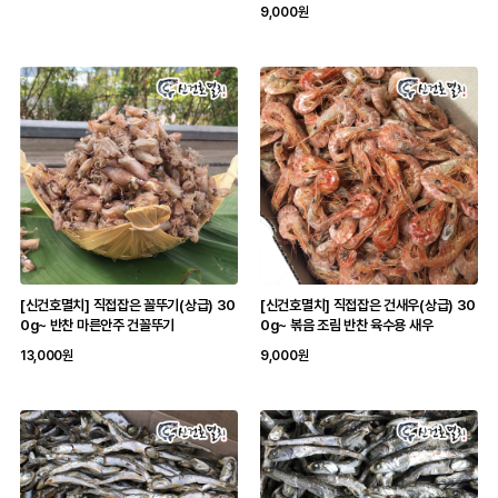
9,000원
[신건호멸치] 직접잡은 꼴뚜기(상급) 30
[신건호멸치] 직접잡은 건새우(상급) 30
0g~ 반찬 마른안주 건꼴뚜기
0g~ 볶음 조림 반찬 육수용 새우
13,000원
9,000원