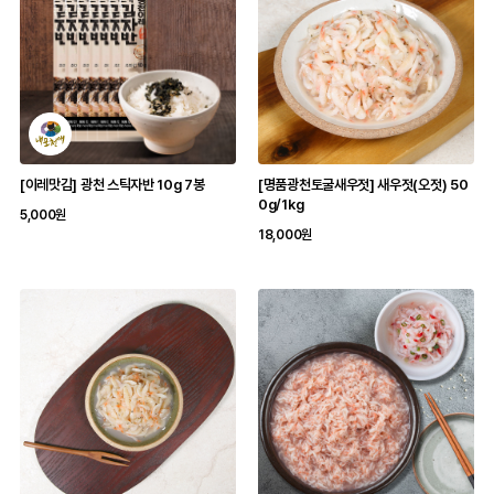
[이레맛김] 광천 스틱자반 10g 7봉
[명품광천토굴새우젓] 새우젓(오젓) 50
0g/1kg
5,000원
18,000원