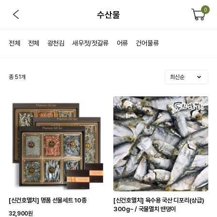
0
수산물
전체
전체
광천김
새우젓/젓갈류
어류
건어물류
총
51
개
[신건호멸치] 명품 선물세트 10종
[신건호멸치] 육수용 국산 디포리(상급)
300g~ / 국물멸치 밴댕이
32,900원