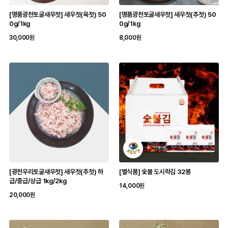
[명품광천토굴새우젓] 새우젓(육젓) 50
[명품광천토굴새우젓] 새우젓(추젓) 50
0g/1kg
0g/1kg
30,000원
8,000원
[광천우리토굴새우젓] 새우젓(추젓) 하
[별식품] 숯불 도시락김 32봉
급/중급/상급 1kg/2kg
14,000원
20,000원