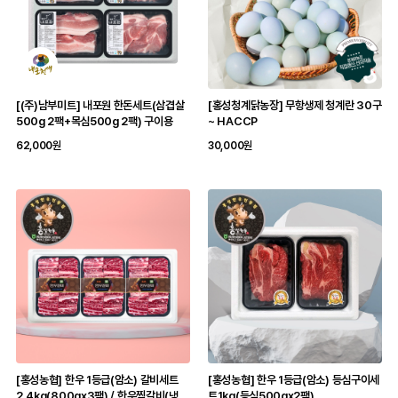
[(주)남부미트] 내포원 한돈세트(삼겹살
[홍성청계닭농장] 무항생제 청계란 30구
500g 2팩+목심500g 2팩) 구이용
~ HACCP
62,000원
30,000원
[홍성농협] 한우 1등급(암소) 갈비세트
[홍성농협] 한우 1등급(암소) 등심구이세
2.4kg(800gx3팩) / 한우찜갈비(냉
트1kg(등심500gx2팩)