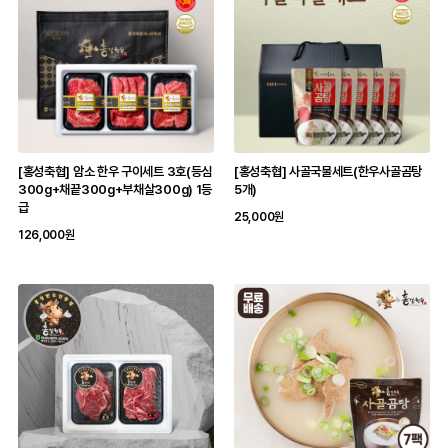
[홍성축협] 암소 한우 구이세트 3호(등심
[홍성축협] 사골국물세트(한우사골곰탕
300g+채끝300g+부채살300g) 1등
5개)
급
25,000원
126,000원