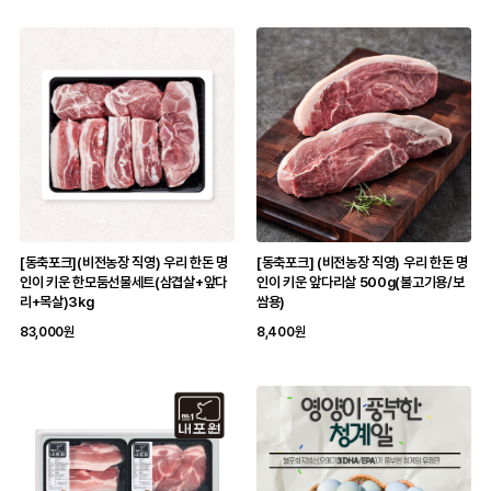
[동축포크](비전농장 직영) 우리 한돈 명
[동축포크] (비전농장 직영) 우리 한돈 명
인이 키운 한모둠선물세트(삼겹살+앞다
인이 키운 앞다리살 500g(불고기용/보
리+목살)3kg
쌈용)
83,000원
8,400원