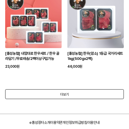
[홍성농협] 내맘대로 한우세트 / 한우 골
[홍성농협] 한우(암소) 1등급 국거리세트
라담기 /무료배송/2팩이상구입가능
1kg(500gx2팩)
23,000원
46,000원
더보기
e홍성장터소개
이용약관
개인정보취급방침
이용안내