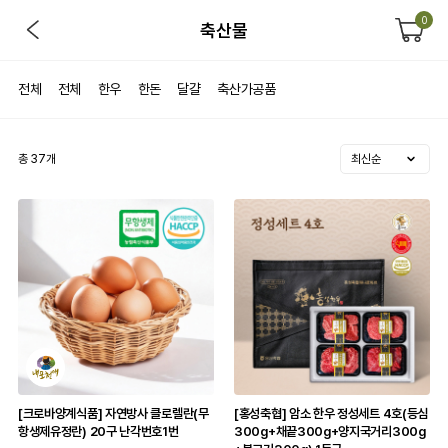
0
축산물
전체
전체
한우
한돈
달걀
축산가공품
총
37
개
[크로바양계식품] 자연방사 클로렐란(무
[홍성축협] 암소 한우 정성세트 4호(등심
항생제유정란) 20구 난각번호1번
300g+채끝300g+양지국거리300g