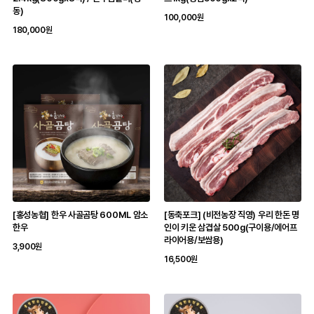
동)
100,000원
180,000원
[홍성농협] 한우 사골곰탕 600ML 암소
[동축포크] (비전농장 직영) 우리 한돈 명
한우
인이 키운 삼겹살 500g(구이용/에어프
라이어용/보쌈용)
3,900원
16,500원