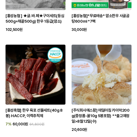
[홍성농협 ] ★글.바.페★구이세트(등심
[홍성농협]*무료배송* 암소한우 사골곰
500g+채끝500g) 한우 1등급(암소)
탕600ml *7팩
102,500원
30,000원
[홍성축협] 한우 육포 선물세트(40g 8
[주식회사예스팜] 매일아침 카이막200
봉) HACCP, 이력추적제
g(증정품-꿀10g 5봉포함) **출고예정
일>8월12일(수)
7%
60,000원
64,800원
20,600원