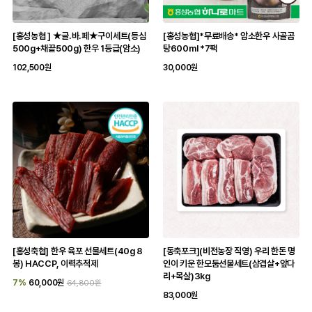
[홍성농협 ] ★글.바.페★구이세트(등심
[홍성농협]*무료배송* 암소한우 사골곰
500g+채끝500g) 한우 1등급(암소)
탕600ml *7팩
102,500원
30,000원
[홍성축협] 한우 육포 선물세트(40g 8
[동축포크](비전농장 직영) 우리 한돈 명
봉) HACCP, 이력추적제
인이 키운 한모둠선물세트(삼겹살+앞다
리+목살)3kg
7%
60,000원
64,800원
83,000원