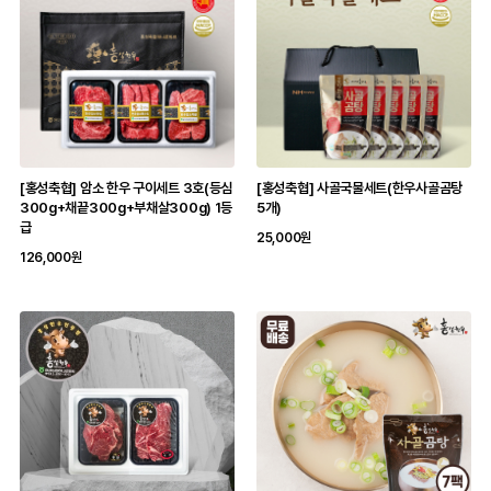
[홍성축협] 암소 한우 구이세트 3호(등심
[홍성축협] 사골국물세트(한우사골곰탕
300g+채끝300g+부채살300g) 1등
5개)
급
25,000원
126,000원