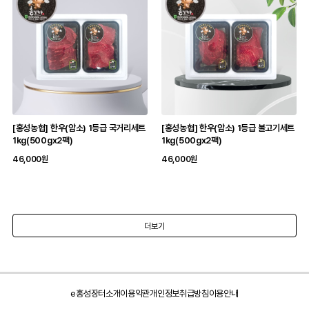
[홍성농협] 한우(암소) 1등급 국거리세트
[홍성농협] 한우(암소) 1등급 불고기세트
1kg(500gx2팩)
1kg(500gx2팩)
46,000원
46,000원
더보기
e홍성장터소개
이용약관
개인정보취급방침
이용안내