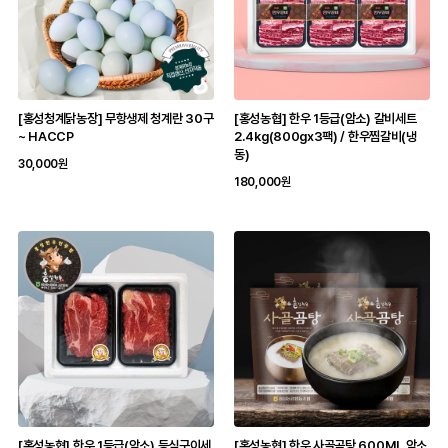
[홍성청계닭농장] 무항생제 청계란 30구
[홍성농협] 한우 1등급(암소) 갈비세트
~ HACCP
2.4kg(800gx3팩) / 한우찜갈비(냉
동)
30,000원
180,000원
[홍성농협] 한우 1등급(암소) 등심구이세
[홍성농협] 한우 사골곰탕 600ML 암소