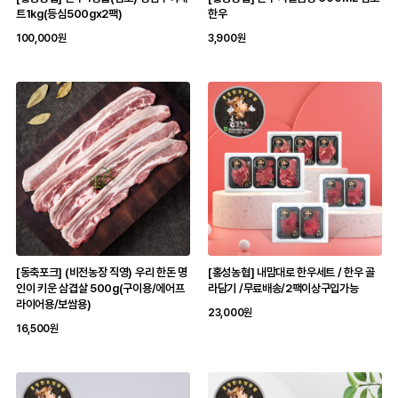
트1kg(등심500gx2팩)
한우
100,000원
3,900원
[동축포크] (비전농장 직영) 우리 한돈 명
[홍성농협] 내맘대로 한우세트 / 한우 골
인이 키운 삼겹살 500g(구이용/에어프
라담기 /무료배송/2팩이상구입가능
라이어용/보쌈용)
23,000원
16,500원