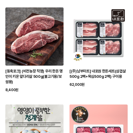
[동축포크] (비전농장 직영) 우리 한돈 명
[(주)남부미트] 내포원 한돈세트(삼겹살
인이 키운 앞다리살 500g(불고기용/보
500g 2팩+목심500g 2팩) 구이용
쌈용)
62,000원
8,400원