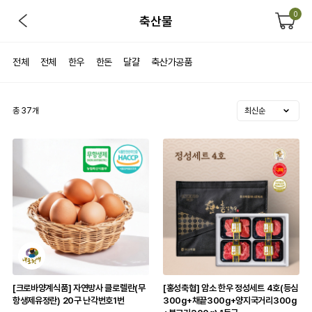
0
축산물
전체
전체
한우
한돈
달걀
축산가공품
총
37
개
[크로바양계식품] 자연방사 클로렐란(무
[홍성축협] 암소 한우 정성세트 4호(등심
항생제유정란) 20구 난각번호1번
300g+채끝300g+양지국거리300g