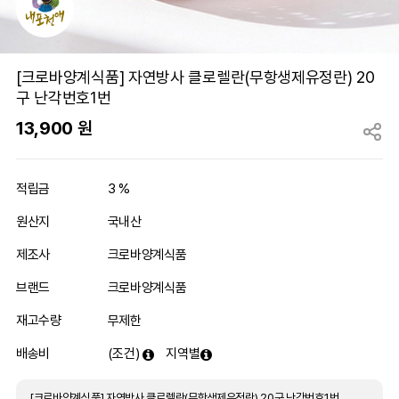
[크로바양계식품] 자연방사 클로렐란(무항생제유정란) 20
구 난각번호1번
13,900
원
적립금
3 %
원산지
국내산
제조사
크로바양계식품
브랜드
크로바양계식품
재고수량
무제한
배송비
(조건)
지역별
[크로바양계식품] 자연방사 클로렐란(무항생제유정란) 20구 난각번호1번